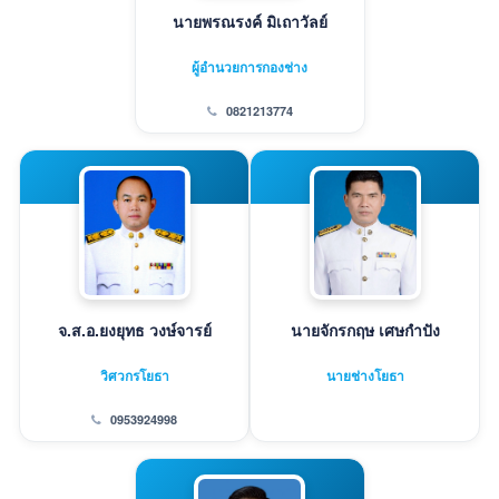
นายพรณรงค์ มิเถาวัลย์
ผู้อำนวยการกองช่าง
0821213774
จ.ส.อ.ยงยุทธ วงษ์จารย์
นายจักรกฤษ เศษกำปัง
วิศวกรโยธา
นายช่างโยธา
0953924998