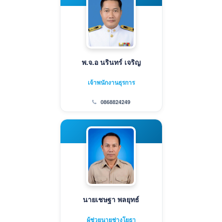
พ.จ.อ นรินทร์ เจริญ
เจ้าพนักงานธุรการ
0868824249
นายเชษฐา พลยุทธ์
ผู้ช่วยนายช่างโยธา