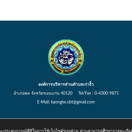
องค์การบริหารส่วนตำบลเก่างิ้ว
อำเภอพล จังหวัดขอนแก่น 40120 Tel/Fax : 0-4300-9871
E-Mail: kaongiw.obt@gmail.com
 และประสบการณ์ที่ดีในการใช้เว็บไซต์ของท่าน ท่านสามารถศึกษารายละเอียด
o.th