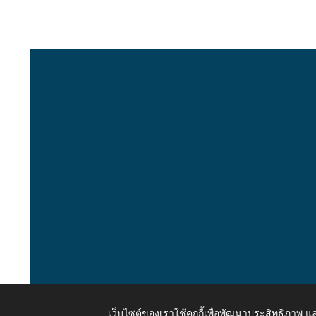
เว็บไซต์ของเราใช้คุกกี้เพื่อพัฒนาประสิทธิภาพ
Copyright © 2026 All Right Resive http://www.kaongiw.g