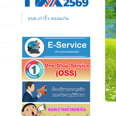
อบต.เก่างิ้ว ขอนแก่น