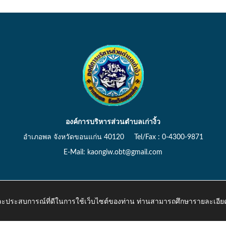
องค์การบริหารส่วนตำบลเก่างิ้ว
อำเภอพล จังหวัดขอนแก่น 40120 Tel/Fax : 0-4300-9871
E-Mail: kaongiw.obt@gmail.com
 และประสบการณ์ที่ดีในการใช้เว็บไซต์ของท่าน ท่านสามารถศึกษารายละเอียด
o.th