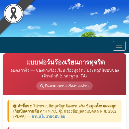
Togg
navig
แบบฟอร์มร้องเรียนการทุจริต
อบต.เก่างิ้ว — ช่องทางร้องเรียนเรื่องทุจริต / ประพฤติมิชอบของ
เจ้าหน้าที่ (มาตรฐาน ITA)
ติดตามสถานะเรื่องของท่าน
คำชี้แจง:
โปรดระบุข้อมูลที่ถูกต้องตามจริง
ข้อมูลทั้งหมดจะถูก
เก็บเป็นความลับ
ตาม พ.ร.บ.คุ้มครองข้อมูลส่วนบุคคล พ.ศ. 2562
(PDPA) —
อ่านนโยบายฉบับเต็ม