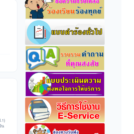
.1)
งิน