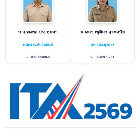
นายทศพล ประทุมมา
นางสาวชุติมา สุระดนัย
พนักงานขับรถยนต์
ผช.จพง.ธุรการ
0959690968
0846971751