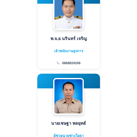
พ.จ.อ นรินทร์ เจริญ
เจ้าพนักงานธุรการ
0868824249
นายเชษฐา พลยุทธ์
ผู้ช่วยนายช่างโยธา