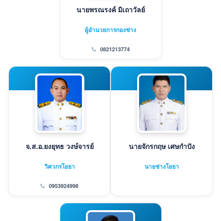
นายพรณรงค์ มิเถาวัลย์
ผู้อำนวยการกองช่าง
0821213774
จ.ส.อ.ยงยุทธ วงษ์จารย์
นายจักรกฤษ เศษกำปัง
วิศวกรโยธา
นายช่างโยธา
0953924998