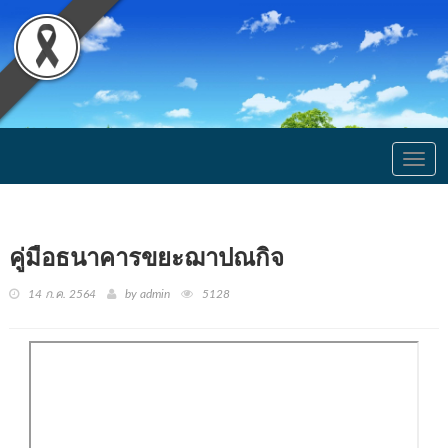
Togg
navig
คู่มือธนาคารขยะฌาปณกิจ
14 ก.ค. 2564
by admin
5128