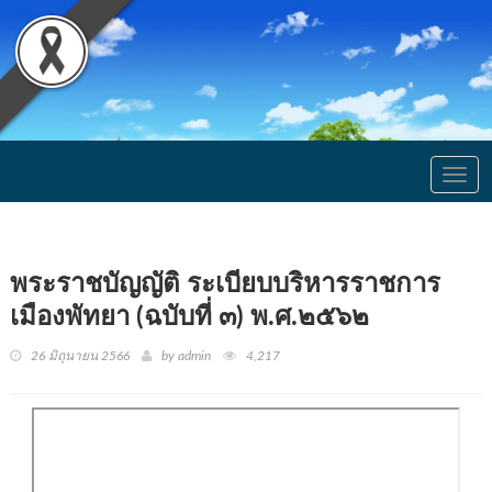
Togg
navig
พระราชบัญญัติ ระเบียบบริหารราชการ
เมืองพัทยา (ฉบับที่ ๓) พ.ศ.๒๕๖๒
26 มิถุนายน 2566
by admin
4,217