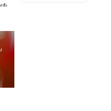
างิ้ว