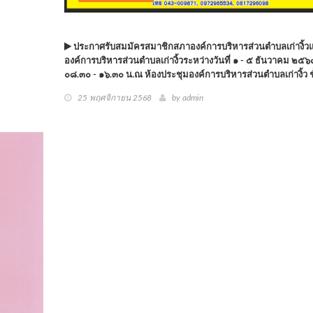
ประกาศรับสมมัครสมาชิกสภาองค์การบริหารส่วนตำบลเก่างิ้
องค์การบริหารส่วนตำบลเก่างิ้วระหว่างวันที่ ๑ - ๕ ธันวาคม ๒๕๖
๐๘.๓๐ - ๑๖.๓๐ น.ณ ห้องประชุมองค์การบริหารส่วนตำบลเก่างิ้ว ช
25 พฤศจิกายน 2568
by
admin