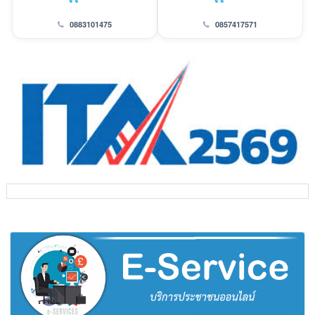
0883101475
0857417571