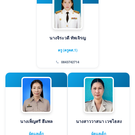
นางจิระวดี ทัพเจิรญ
ครู (ครูคศ.1)
0843742714
นางเพ็ญศรี ฮึมพล
นางสาววาสนา เวชไธสง
ผู้ดูแลเด็ก
ผู้ดูแลเด็ก