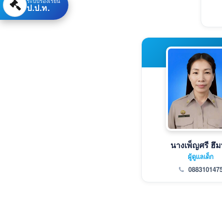
ระบบร้องเรียน
ป.ป.ท.
นางเพ็ญศรี ฮึ
ผู้ดูแลเด็ก
088310147