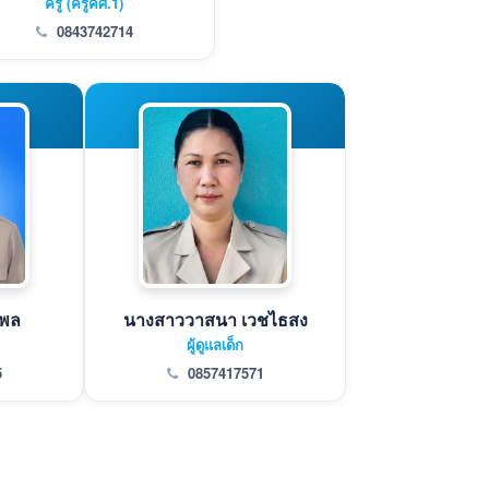
ครู (ครูคศ.1)
0843742714
มพล
นางสาววาสนา เวชไธสง
ผู้ดูแลเด็ก
5
0857417571