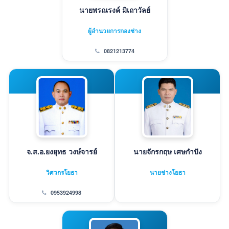
นายพรณรงค์ มิเถาวัลย์
ผู้อำนวยการกองช่าง
0821213774
จ.ส.อ.ยงยุทธ วงษ์จารย์
นายจักรกฤษ เศษกำปัง
วิศวกรโยธา
นายช่างโยธา
0953924998