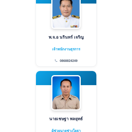
พ.จ.อ นรินทร์ เจริญ
เจ้าพนักงานธุรการ
0868824249
นายเชษฐา พลยุทธ์
ผู้ช่วยนายช่างโยธา