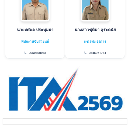
นายทศพล ประทุมมา
นางสาวชุติมา สุระดนัย
พนักงานขับรถยนต์
ผช.จพง.ธุรการ
0959690968
0846971751