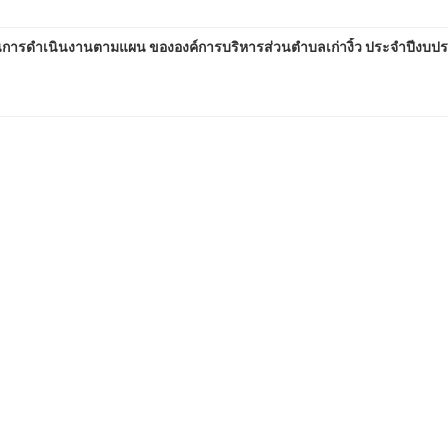
รดำเนินงานตามแผน ขององค์การบริหารส่วนตำบลเก่างิ้ว ประจำปีงบ