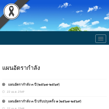
Togg
navig
แผนอัตรากำลัง
แผนอัตรากำลัง ๓ ปี (๒๕๖๗-๒๕๖๙)
22 เม.ย. 2569
แผนอัตรากำลัง ๓ ปี ปรับปรุงครั้ง ๑ (๒๕๖๗-๒๕๖๙)
22 เม.ย. 2569