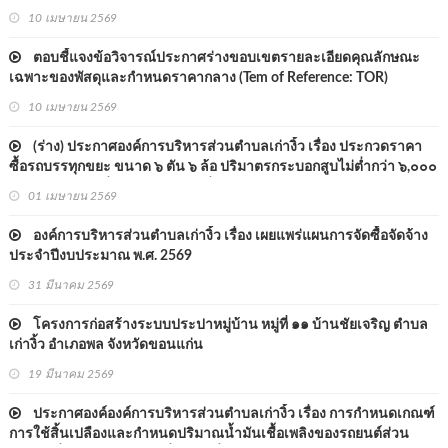
หรือกำลังเครื่องยนต์สูงสุดไม่ต่ำกว่า ๑๗๐ กิโลวัตต์ แบบอัดท้าย องค์การ
10 เมษายน 2569
บริหารส่วนตำบลเก่างิ้ว อำเภอพล จังหวัดขอนแก่น ด้วยวิธ
ตอบชี้แจงข้อวิจารณ์ประกาศร่างขอบเขตรายละเอียดคุณลักษณะ
เฉพาะของพัสดุและกำหนดราคากลาง (Tem of Reference: TOR)
10 เมษายน 2569
(ร่าง) ประกาศองค์การบริหารส่วนตำบลเก่างิ้ว เรื่อง ประกวดราคา
ซื้อรถบรรทุกขยะ ขนาด ๖ ตัน ๖ ล้อ ปริมาตรกระบอกสูบไม่ต่ำกว่า ๖,๐๐๐
ซีซี หรือกำลังเครื่องยนต์สูงสุดไม่ต่ำกว่า ๑๗๐ กิโลวัตต์ แบบอัดท้าย
01 เมษายน 2569
องค์การบริหารส่วนตำบลเก่างิ้ว อำเภอพล จังหวัดขอนแก่น ด
องค์การบริหารส่วนตำบลเก่างิ้ว เรื่อง เผยแพร่แผนการจัดซื้อจัดจ้าง
ประจำปีงบประมาณ พ.ศ. 2569
31 มีนาคม 2569
โครงการก่อสร้างระบบประปาหมู่บ้าน หมู่ที่ ๑๑ บ้านชัยเจริญ ตำบล
เก่างิ้ว อำเภอพล จังหวัดขอนแก่น
19 มีนาคม 2569
ประกาศองค์องค์การบริหารส่วนตำบลเก่างิ้ว เรื่อง การกำหนดเกณฑ์
การใช้สิ้นเปลืองและกำหนดปริมาณน้ำมันเชื้อเพลิงของรถยนต์ส่วน