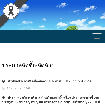
Togg
navig
ประกาศจัดซื้อ-จัดจ้าง
สรุปผลประกาศจัดซื้อ-จัดจ้าง ประจำปีงบประมาณ พ.ศ.2568
12 พฤษภาคม 2569
ประกาศองค์การบริหารส่วนตำบลเก่างิ้ว เรื่อง ประกวดราคาซื้อรถ
บรรทุกขยะ ขนาด ๖ ตัน ๖ ล้อ ปริมาตรกระบอกสูบไม่ต่ำกว่า ๖,๐๐๐ ซีซี