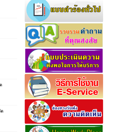
ัด
ัด