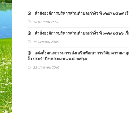
คำสั่งองค์การบริหารส่วนตำบลเก่างิ้ว ที่ ๐๒๙/๒๕๖๙ เรื
16 เมษายน 2569
คำสั่งองค์การบริหารส่วนตำบลเก่างิ้ว ที่ ๐๓๒/๒๕๖๖ เร
19 เมษายน 2566
แต่งตั้งคณะกรรมการส่งเสริมพัฒนาการวิจัย ความผาส
งิ้ว ประจำปีงบประมาณ พ.ศ. ๒๕๖๐
22 มิถุนายน 2562