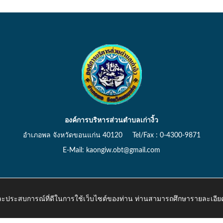
องค์การบริหารส่วนตำบลเก่างิ้ว
อำเภอพล จังหวัดขอนแก่น 40120 Tel/Fax : 0-4300-9871
E-Mail: kaongiw.obt@gmail.com
 และประสบการณ์ที่ดีในการใช้เว็บไซต์ของท่าน ท่านสามารถศึกษารายละเอียด
o.th