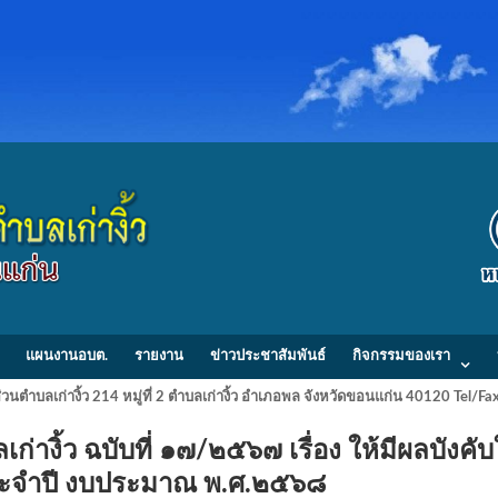
แผนงานอบต.
รายงาน
ข่าวประชาสัมพันธ์
กิจกรรมของเรา
วนตำบลเก่างิ้ว 214 หมู่ที่ 2 ตำบลเก่างิ้ว อำเภอพล จังหวัดขอนแก่น 40120 Tel/
างิ้ว ฉบับที่ ๑๗/๒๕๖๗ เรื่อง ให้มีผลบังคับ
ประจำปี งบประมาณ พ.ศ.๒๕๖๘