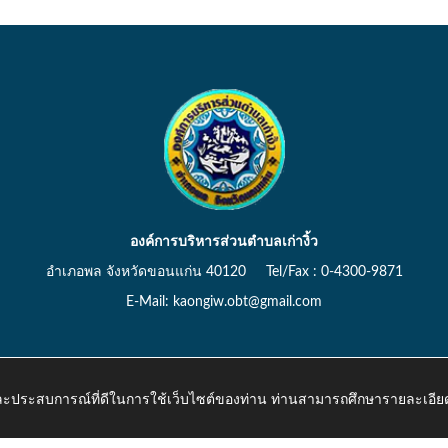
องค์การบริหารส่วนตำบลเก่างิ้ว
อำเภอพล จังหวัดขอนแก่น 40120 Tel/Fax : 0-4300-9871
E-Mail: kaongiw.obt@gmail.com
 และประสบการณ์ที่ดีในการใช้เว็บไซต์ของท่าน ท่านสามารถศึกษารายละเอียด
o.th