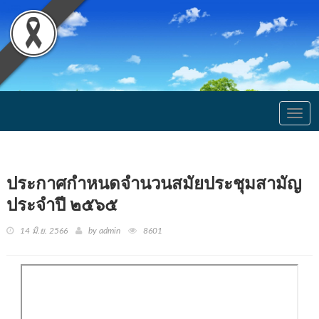
Togg
navig
ประกาศกำหนดจำนวนสมัยประชุมสามัญ
ประจำปี ๒๕๖๕
14 มิ.ย. 2566
by admin
8601