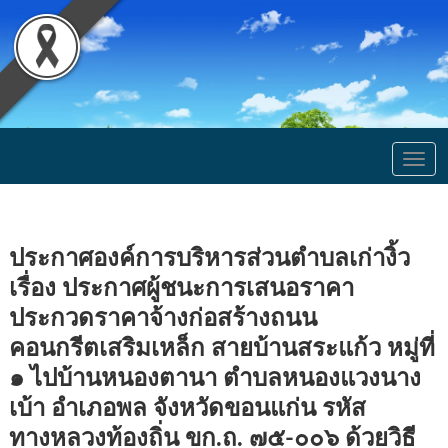
Togg
navig
ประกาศองค์การบริหารส่วนตำบลเก่างิ้ว
เรื่อง ประกาศผู้ชนะการเสนอราคา
ประกวดราคาจ้างก่อสร้างถนน
คอนกรีตเสริมเหล็ก สายบ้านสระแก้ว หมู่ที่
๑ ไปบ้านหนองตานา ตำบลหนองแวงนาง
เบ้า อำเภอพล จังหวัดขอนแก่น รหัส
ทางหลวงท้องถิ่น ขก.ถ. ๗๕-๐๐๖ ด้วยวิธี