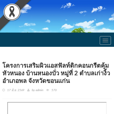
Togg
navig
โครงการเสริมผิวแอสฟัลท์ติกคอนกรีตคุ้ม
หัวหนอง บ้านหนองบั่ว หมู่ที่ 2 ตำบลเก่างิ้ว
อำเภอพล จังหวัดขอนแก่น
17 มิ.ย. 2569
by admin
570