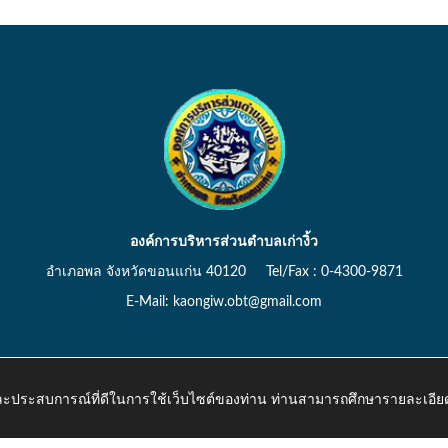
องค์การบริหารส่วนตำบลเก่างิ้ว
อำเภอพล จังหวัดขอนแก่น 40120 Tel/Fax : 0-4300-9871
E-Mail: kaongiw.obt@gmail.com
 และประสบการณ์ที่ดีในการใช้เว็บไซต์ของท่าน ท่านสามารถศึกษารายละเอียด
o.th