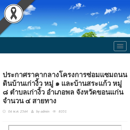
Togg
navig
ประกาศราคากลางโครงการซ่อมแซมถนน
ดินบ้านเก่างิ้ว หมู่ ๑ และบ้านสระแก้ว หมู่
๘ ตำบลเก่างิ้ว อำเภอพล จังหวัดขอนแก่น
จำนวน ๔ สายทาง
06 พ.ค. 2564
by admin
8351