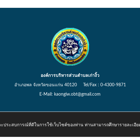
องค์การบริหารส่วนตำบลเก่างิ้ว
อำเภอพล จังหวัดขอนแก่น 40120 Tel/Fax : 0-4300-9871
E-Mail: kaongiw.obt@gmail.com
 และประสบการณ์ที่ดีในการใช้เว็บไซต์ของท่าน ท่านสามารถศึกษารายละเอียด
o.th