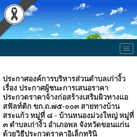
Togg
navig
ประกาศองค์การบริหารส่วนตำบลเก่างิ้ว
เรื่อง ประกาศผู้ชนะการเสนอราคา
ประกวดราคาจ้างก่อสร้างเสริมผิวทางแอ
สฟัลท์ติก ขก.ถ.๗๕-๐๐๓ สายทางบ้าน
สระแก้ว หมู่ที่ ๘ - บ้านหนองม่วงใหญ่ หมู่ที่
๓ ตำบลเก่างิ้ว อำเภอพล จังหวัดขอนแก่น
ด้วยวิธีประกวดราคาอิเล็กทรินิ