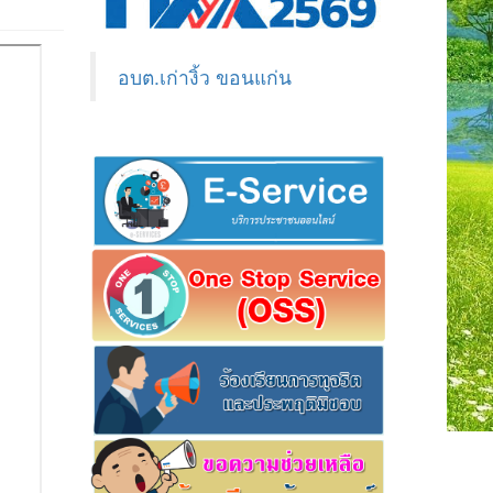
อบต.เก่างิ้ว ขอนแก่น