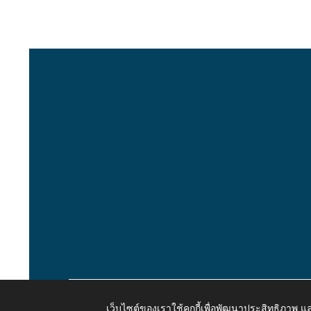
เว็บไซต์ของเราใช้คุกกี้เพื่อพัฒนาประสิทธิภาพ
Copyright © 2026 All Right Resive http://www.kaongiw.g