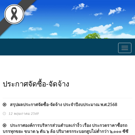
Togg
navig
ประกาศจัดซื้อ-จัดจ้าง
สรุปผลประกาศจัดซื้อ-จัดจ้าง ประจำปีงบประมาณ พ.ศ.2568
12 พฤษภาคม 2569
ประกาศองค์การบริหารส่วนตำบลเก่างิ้ว เรื่อง ประกวดราคาซื้อรถ
บรรทุกขยะ ขนาด ๖ ตัน ๖ ล้อ ปริมาตรกระบอกสูบไม่ต่ำกว่า ๖,๐๐๐ ซีซี