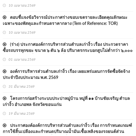
หรือกำลังเครื่องยนต์สูงสุดไม่ต่ำกว่า ๑๗๐ กิโลวัตต์ แบบอัดท้าย องค์การ
10 เมษายน 2569
บริหารส่วนตำบลเก่างิ้ว อำเภอพล จังหวัดขอนแก่น ด้วยวิธ
ตอบชี้แจงข้อวิจารณ์ประกาศร่างขอบเขตรายละเอียดคุณลักษณะ
เฉพาะของพัสดุและกำหนดราคากลาง (Tem of Reference: TOR)
10 เมษายน 2569
(ร่าง) ประกาศองค์การบริหารส่วนตำบลเก่างิ้ว เรื่อง ประกวดราคา
ซื้อรถบรรทุกขยะ ขนาด ๖ ตัน ๖ ล้อ ปริมาตรกระบอกสูบไม่ต่ำกว่า ๖,๐๐๐
ซีซี หรือกำลังเครื่องยนต์สูงสุดไม่ต่ำกว่า ๑๗๐ กิโลวัตต์ แบบอัดท้าย
01 เมษายน 2569
องค์การบริหารส่วนตำบลเก่างิ้ว อำเภอพล จังหวัดขอนแก่น ด
องค์การบริหารส่วนตำบลเก่างิ้ว เรื่อง เผยแพร่แผนการจัดซื้อจัดจ้าง
ประจำปีงบประมาณ พ.ศ. 2569
31 มีนาคม 2569
โครงการก่อสร้างระบบประปาหมู่บ้าน หมู่ที่ ๑๑ บ้านชัยเจริญ ตำบล
เก่างิ้ว อำเภอพล จังหวัดขอนแก่น
19 มีนาคม 2569
ประกาศองค์องค์การบริหารส่วนตำบลเก่างิ้ว เรื่อง การกำหนดเกณฑ์
การใช้สิ้นเปลืองและกำหนดปริมาณน้ำมันเชื้อเพลิงของรถยนต์ส่วน