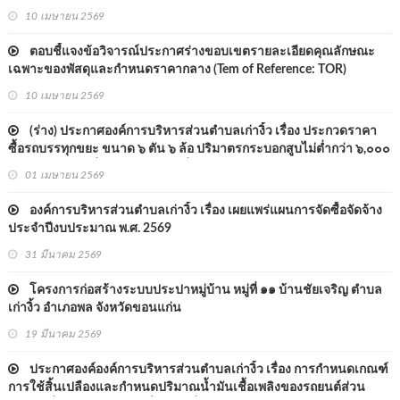
หรือกำลังเครื่องยนต์สูงสุดไม่ต่ำกว่า ๑๗๐ กิโลวัตต์ แบบอัดท้าย องค์การ
10 เมษายน 2569
บริหารส่วนตำบลเก่างิ้ว อำเภอพล จังหวัดขอนแก่น ด้วยวิธ
ตอบชี้แจงข้อวิจารณ์ประกาศร่างขอบเขตรายละเอียดคุณลักษณะ
เฉพาะของพัสดุและกำหนดราคากลาง (Tem of Reference: TOR)
10 เมษายน 2569
(ร่าง) ประกาศองค์การบริหารส่วนตำบลเก่างิ้ว เรื่อง ประกวดราคา
ซื้อรถบรรทุกขยะ ขนาด ๖ ตัน ๖ ล้อ ปริมาตรกระบอกสูบไม่ต่ำกว่า ๖,๐๐๐
ซีซี หรือกำลังเครื่องยนต์สูงสุดไม่ต่ำกว่า ๑๗๐ กิโลวัตต์ แบบอัดท้าย
01 เมษายน 2569
องค์การบริหารส่วนตำบลเก่างิ้ว อำเภอพล จังหวัดขอนแก่น ด
องค์การบริหารส่วนตำบลเก่างิ้ว เรื่อง เผยแพร่แผนการจัดซื้อจัดจ้าง
ประจำปีงบประมาณ พ.ศ. 2569
31 มีนาคม 2569
โครงการก่อสร้างระบบประปาหมู่บ้าน หมู่ที่ ๑๑ บ้านชัยเจริญ ตำบล
เก่างิ้ว อำเภอพล จังหวัดขอนแก่น
19 มีนาคม 2569
ประกาศองค์องค์การบริหารส่วนตำบลเก่างิ้ว เรื่อง การกำหนดเกณฑ์
การใช้สิ้นเปลืองและกำหนดปริมาณน้ำมันเชื้อเพลิงของรถยนต์ส่วน