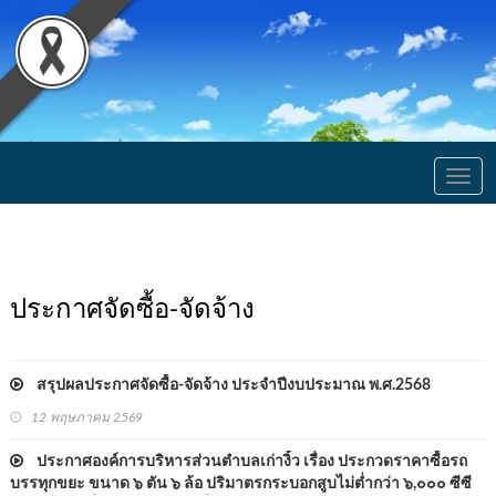
Togg
navig
ประกาศจัดซื้อ-จัดจ้าง
สรุปผลประกาศจัดซื้อ-จัดจ้าง ประจำปีงบประมาณ พ.ศ.2568
12 พฤษภาคม 2569
ประกาศองค์การบริหารส่วนตำบลเก่างิ้ว เรื่อง ประกวดราคาซื้อรถ
บรรทุกขยะ ขนาด ๖ ตัน ๖ ล้อ ปริมาตรกระบอกสูบไม่ต่ำกว่า ๖,๐๐๐ ซีซี